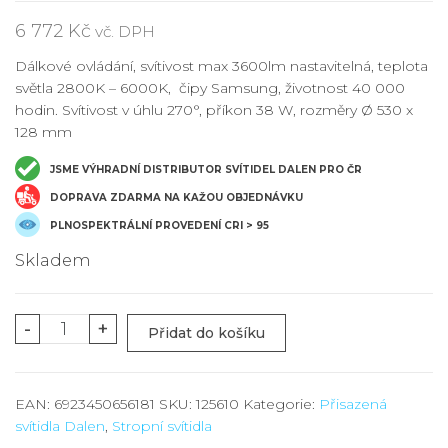
6 772
Kč
vč. DPH
Dálkové ovládání, svítivost max 3600lm nastavitelná, teplota
světla 2800K – 6000K, čipy Samsung, životnost 40 000
hodin. Svítivost v úhlu 270°, příkon 38 W, rozměry Ø 530 x
128 mm
JSME VÝHRADNÍ DISTRIBUTOR SVÍTIDEL DALEN PRO ČR
DOPRAVA ZDARMA NA KAŽOU OBJEDNÁVKU
PLNOSPEKTRÁLNÍ PROVEDENÍ CRI > 95
Skladem
Dalen
-
+
Přidat do košíku
C415T
množství
EAN:
6923450656181
SKU:
125610
Kategorie:
Přisazená
svítidla Dalen
,
Stropní svítidla