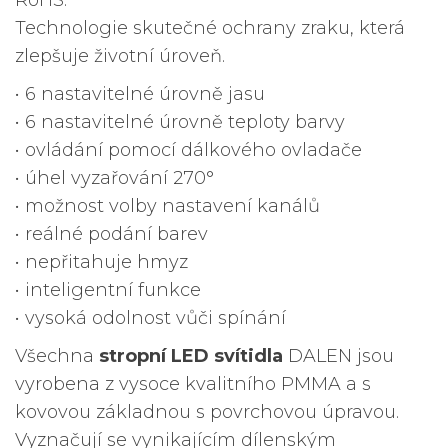
RoHS.
Technologie skutečné ochrany zraku, která
zlepšuje životní úroveň.
• 6 nastavitelné úrovně jasu
• 6 nastavitelné úrovně teploty barvy
• ovládání pomocí dálkového ovladače
• úhel vyzařování 270°
• možnost volby nastavení kanálů
• reálné podání barev
• nepřitahuje hmyz
• inteligentní funkce
• vysoká odolnost vůči spínání
Všechna
stropní LED svítidla
DALEN jsou
vyrobena z vysoce kvalitního PMMA a s
kovovou základnou s povrchovou úpravou.
Vyznačují se vynikajícím dílenským