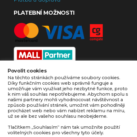
PLATEBNÍ MOŽNOSTI
Povolit cookies
KONTAKT
Na těchto stránkách používáme soubory cookies.
Díky funkčním cookies web správně funguje a
Dalen - Czech
umožňuje vám využívat jeho nezbytné funkce, proto
k nim váš souhlas nepotřebujeme. Abychom spolu s
Zengrova 131, 280 02 Kolín
našimi partnery mohli vyhodnocovat návštěvnost a
+420 774 444 564
způsob používání stránek, umožnit vám pohodlněji
procházet web nebo vám nabízet reklamu na míru,
info@dalen-czech.cz
už se ale bez vašeho souhlasu neobejdeme.
Tlačítkem „Souhlasím“ nám tak umožníte použití
volitelných cookies pro všechny tyto účely.