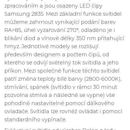
zpracováním a jsou osazeny LED čipy
Samsung 2835. Mezi základní funkce svítidel
můžeme zahrnout vynikající podání barev
RA>85, úhel vyzařování 270°, odladěno je i
blikání diod a vlnové délky 350 nm přitahující
hmyz. Jednotlivé modely se rozlišují
především designem a počtem čipů, od
kterého se odvíjí světelný tok svítidla a jeho
příkon. Mezi společné funkce těchto svítidel
patří změna teploty bílé barvy (2800-6000K),
stmívání, spánek (svítidlo v rámci 30 minut
pozvolna stmívá a následně se vypne) vše
pohodlně nastavitelné pomocí dálkového
ovladače. Svítidla lze rovněž ovládat i pomocí
standardního vypínače.