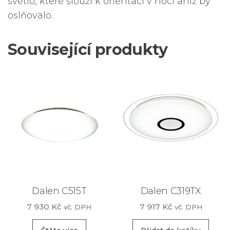
světlo, které slouží k orientaci v noci aniž by
oslňovalo.
Související produkty
Dalen C515T
Dalen C319TX
7 930
Kč
7 917
Kč
vč. DPH
vč. DPH