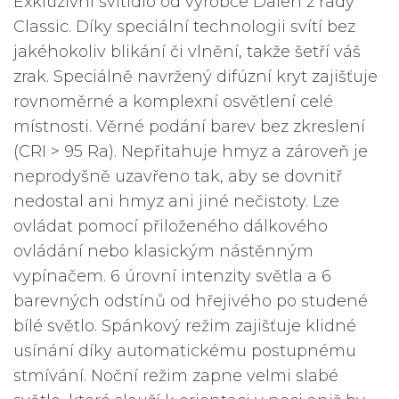
Exkluzivní svítidlo od výrobce Dalen z řady
Classic. Díky speciální technologii svítí bez
jakéhokoliv blikání či vlnění, takže šetří váš
zrak. Speciálně navržený difúzní kryt zajišťuje
rovnoměrné a komplexní osvětlení celé
místnosti. Věrné podání barev bez zkreslení
(CRI > 95 Ra). Nepřitahuje hmyz a zároveň je
neprodyšně uzavřeno tak, aby se dovnitř
nedostal ani hmyz ani jiné nečistoty. Lze
ovládat pomocí přiloženého dálkového
ovládání nebo klasickým nástěnným
vypínačem. 6 úrovní intenzity světla a 6
barevných odstínů od hřejivého po studené
bílé světlo. Spánkový režim zajišťuje klidné
usínání díky automatickému postupnému
stmívání. Noční režim zapne velmi slabé