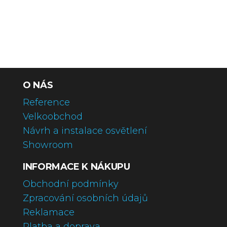
O NÁS
Reference
Velkoobchod
Návrh a instalace osvětlení
Showroom
INFORMACE K NÁKUPU
Obchodní podmínky
Zpracování osobních údajů
Reklamace
Platba a doprava